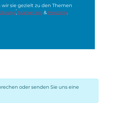
 wir sie gezielt zu den Themen
cklung
,
Marketing
&
Hosting
.
prechen oder senden Sie uns eine